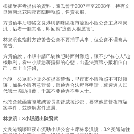
根據受害者提供的資料，陳氏曾于2007年至2008年，持有文
良港南北花園夜市臨時執照，售賣衣服。
方貴倫事后聯絡文良港與鵝嘜區夜市流動小販公會主席林泉
汎，后者一聽其名，即回應“這個人很厲害”。
林泉汎也指對方曾警告公會不要插手其事，但公會不理會其
警告。
方貴倫說，小販申請巴剎執照時面對難題，讓不少“有心人”趁
機取利，看中小販急著擺攤的心態，出盡法寶讓小販相信自
己，奉上血汗錢。
他說，公眾和小販必須提高警惕，早夜市小販執照不可以轉
讓，如果小販有意營業，應通過合法程序申請，或透過人民
代議士協助推薦，千萬不要通過不明人士。
他指會致函吉隆坡總警長拿督威拉沙都，要求他監督夜市騙
案事件，並瞭解案件進展。
林泉汎：3小販認出陳賢武
文良港鵝嘜區夜市流動小販公會主席林泉汎說，3名受通知往