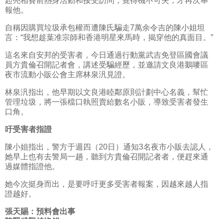
起亮相賽前熱身活動和接受訪問，覺得機不可失，才再次舉
報他。
自稱因購買垃圾承包權而遭陳氏騙走7萬余令吉的陳小姐坦
言：“我想趁葉准宗師和香港明星來馬時，揭穿他的真面目。”
這名來自安邦的受害者，今日通過行動黨武吉免登區國會議
員方貴倫召開記者會，講述受騙經歷，並邀請文良港鵝嘜區
夜市流動小販公會主席林泉汎見證。
林泉汎指出，他早期以文良港睦鄰原則計劃中心名義，幫忙
管理垃圾，將一張檔口執照賣給數名小販，導致受害者發生
口角。
吁受害者指證
陳小姐指出，警方于週四（20日）通知3名夜市小販去認人，
她早上也有去警局一趟，聽到方貴倫召開記者者，便趕來通
過媒體指證他。
她今次挺身而出，是要呼吁更多受害者報案，因越來越人指
證越好。
張天賜：預料會出事