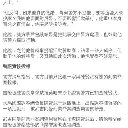
人士。”
“他反問，如果他真的做錯，為何警方不捉他，要等這些人來
投訴？我叫他要面對后果，不要影響活動舉行，他重申本身
百分之百清白，他要起訴投訴者。”
他說，雙方最后會談結果是把此事交由警方處理，也鼓勵他
讓警方採取行動。
他說，之前他曾就事提醒活動贊助商，結果一些人喊停，但
聽了他的解釋后，又贊助回此次活動，他也覺得不好意思。
警證實接投報
警方消息指出，警方目前只接獲一宗與陳賢武有關的商業罪
案投報。
吉隆坡總警長拿督威拉莫哈末沙都證實警方已扣查陳賢武。
大馬國際詠春總會長陳賢武于週四晚上，出席詠春擂台賽的
一項活動后，被武吉阿曼商業罪案調查局警察帶走。
武吉阿曼商業罪案調查局警察在扣查陳賢武后，將他轉交給
吉隆坡警察總部的商業罪案調查組調查。