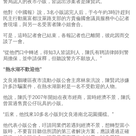
警局認人的夜市小販，皆認出涉案者是陳賢武。
他對《中國報》說，3名小販認完人后，于今午約3時許趕到
民主行動黨富都汶萊路支部的方貴倫國會議員服務中心記者
會現場，與另一名受害者陳小姐會合。
可是，這時記者會已結束，各報記者也已離開，彼此因而交
談了一會。
“從他們口中轉述，得知3人皆認到人，陳氏有聘請律師到警
局擔保，並申請保釋，但聽說警方不願放人。”
“熱水湖不歡迎他”
文良港鵝嘜區夜市流動小販公會主席林泉汎說，陳賢武涉嫌
許多詐騙案件，在熱水湖新村是一名不受歡迎的人物。
他說，陳氏于2007年開始在夜市經商，當時經濟不景，陳氏
曾當過售賣公仔玩具的小販。
“后來，他找來10多名小販到文良港南北花園擺檔。”
他代表小販公會，吁請同業們若遇到經濟不景，想轉型當小
販時，不要盲目聽信所謂的第三者解決方案，應該通過正確