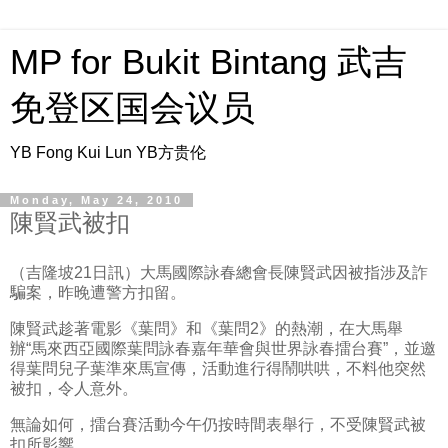
MP for Bukit Bintang 武吉
免登区国会议员
YB Fong Kui Lun YB方贵伦
Monday, May 24, 2010
陳賢武被扣
（吉隆坡21日訊）大馬國際詠春總會長陳賢武因被指涉及詐
騙案，昨晚遭警方扣留。
陳賢武趁著電影《葉問》和《葉問2》的熱潮，在大馬舉
辦“馬來西亞國際葉問詠春嘉年華會與世界詠春擂台賽”，並邀
得葉問兒子葉準來馬宣傳，活動進行得鬧哄哄，不料他突然
被扣，令人意外。
無論如何，擂台賽活動今午仍按時間表舉行，不受陳賢武被
扣所影響。