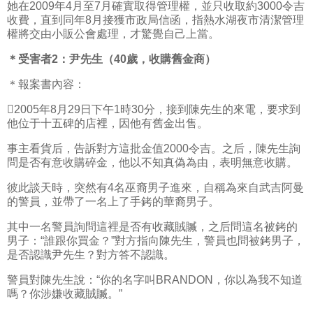
她在2009年4月至7月確實取得管理權，並只收取約3000令吉
收費，直到同年8月接獲市政局信函，指熱水湖夜市清潔管理
權將交由小販公會處理，才驚覺自己上當。
＊受害者2：尹先生（40歲，收購舊金商）
＊報案書內容：
2005年8月29日下午1時30分，接到陳先生的來電，要求到
他位于十五碑的店裡，因他有舊金出售。
事主看貨后，告訴對方這批金值2000令吉。之后，陳先生詢
問是否有意收購碎金，他以不知真偽為由，表明無意收購。
彼此談天時，突然有4名巫裔男子進來，自稱為來自武吉阿曼
的警員，並帶了一名上了手銬的華裔男子。
其中一名警員詢問這裡是否有收藏賊贓，之后問這名被銬的
男子：“誰跟你買金？”對方指向陳先生，警員也問被銬男子，
是否認識尹先生？對方答不認識。
警員對陳先生說：“你的名字叫BRANDON，你以為我不知道
嗎？你涉嫌收藏賊贓。”