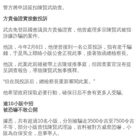
警方將申請延扣陳賢武助查。
方貴倫證實接數投訴
武吉免登區國會議員方貴倫證實，他曾處理多宗陳賢武被指
涉嫌詐騙的案件。
他說，今年2月6日，他便曾接到一名公眾投訴，指有老千騙
錢，于是馬上聯絡小販公會正視此事，接著致函總檢察長。
他說，此案此前雖被帶上吉隆坡推事庭，但因查案官沒有提
呈調查報告，導致陳賢武無事獲釋。
“但在我投訴后，總檢察長重新審閱此案。”
他希望政府採取必要行動，確保日后不會有更多人受騙。
逾10小販中招
被恐嚇不敢公開
據悉，共有超過10名小販，分別被騙走3500令吉至7500令吉
不等，部分小販曾找陳賢武理論，豈料被對方威脅恐嚇，小
販為自保安全，息事寧人。