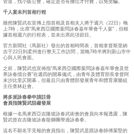
管道，找小販公會，確定是否有攤位才付費，以免受騙。
千人宴未列首相行程
雖然陳賢武在宣傳上指首相及首相夫人將于週六（22日）晚
上7時，出席“馬來西亞國際葉問詠春嘉年華會千人宴”，但根
據首相週六的行程表，並未出席此項節目。
官方新聞社《馬新社》發出的首相時間表，首相拿督斯里納
吉于22日到柔州進行整天工作訪問，當晚7時半將到新山市中
心與人民會面。
之前，陳賢武也宣佈指“馬來西亞國際葉問詠春嘉年華會及世
界詠春擂台賽”在週四的開幕儀式，由青年及體育部長拿督阿
末沙比里仄開幕，但最后只由青體部發展青年和體育康樂組
主任查林赴會。
將多派詠春拳申請註冊
會員指陳賢武阻礙發展
根據一名馬來西亞吉隆坡詠春武術會的會員向本報透露，陳
賢武曾在吉隆坡詠春龍獅團學過詠春拳。
這名不願名字見報的會員指出，陳賢武是跟詠春師傅葉堅的