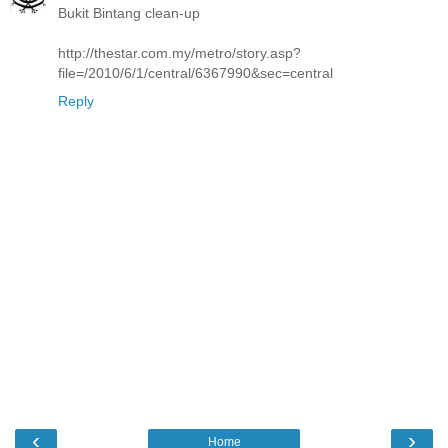
Bukit Bintang clean-up
http://thestar.com.my/metro/story.asp?
file=/2010/6/1/central/6367990&sec=central
Reply
‹
›
Home