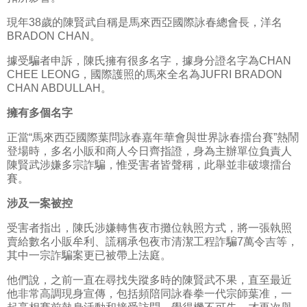
現年38歲的陳賢武自稱是馬來西亞國際詠春總會長，洋名
BRADON CHAN。
據受騙者申訴，陳氏擁有很多名字，據身分證名字為CHAN
CHEE LEONG，國際護照的馬來全名為JUFRI BRADON
CHAN ABDULLAH。
擁有多個名字
正當“馬來西亞國際葉問詠春嘉年華會與世界詠春擂台賽”熱鬧
登場時，多名小販和商人今日齊指證，身為主辦單位負責人
陳賢武涉嫌多宗詐騙，惟受害者皆聲稱，此舉並非破壞擂台
賽。
涉及一案被控
受害者指出，陳氏涉嫌轉售夜市攤位執照方式，將一張執照
賣給數名小販牟利、謊稱承包夜市清潔工程詐騙7萬令吉等，
其中一宗詐騙案更已被帶上法庭。
他們說，之前一直在尋找失蹤多時的陳賢武不果，直至最近
他非常高調現身宣傳，包括頻陪同詠春拳一代宗師葉准，一