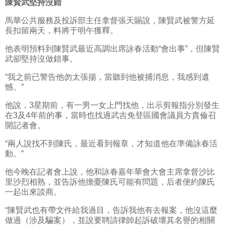
陳賢武堅持沒錯
馬華公共服務及投訴部主任拿督張天賜說，陳賢武被警方延
長扣留兩天，料將于明午獲釋。
他表明預料到陳賢武最近高調出席詠春活動“會出事”，但陳賢
武卻堅持沒做錯事。
“我之前已警告他勿太張揚，當聽到他被捕消息，我感到遺
憾。”
他說，3星期前，有一男一女上門找他，出示剪報指分別發生
在3及4年前的事，當時也找過武吉免登區國會議員方貴倫召
開記者會。
“兩人說找不到陳氏，最近看到報章，才知道他在準備詠春活
動。”
他今晚在記者會上說，他和詠春嘉年華會大會主席拿督沙比
里沙烈相熟，並告訴他擔憂陳氏可能有問題，后者便約陳氏
一起出來談商。
“陳賢武也有帶文件給我過目，告訴我他有去報案，他沒這麼
做過（涉及騙案），並說要聘請律師起訴破壞其名譽的相關