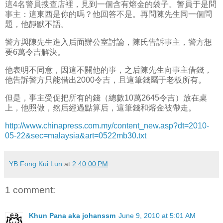
這4名警員搜查店裡，見到一個含有熔金的袋子。警員于是問
事主：這東西是你的嗎？他回答不是。再問陳先生同一個問
題，他靜默不語。
警方與陳先生進入后面辦公室討論，陳氏告訴事主，警方想
要6萬令吉解決。
他表明不同意，因這不關他的事，之后陳先生向事主借錢，
他告訴警方只能借出2000令吉，且這筆錢屬于老板所有。
但是，事主受促把所有的錢（總數10萬2645令吉）放在桌
上，他照做，然后經過點算后，這筆錢和熔金被帶走。
http://www.chinapress.com.my/content_new.asp?dt=2010-
05-22&sec=malaysia&art=0522mb30.txt
YB Fong Kui Lun
at
2:40:00 PM
1 comment:
Khun Pana aka johanssm
June 9, 2010 at 5:01 AM