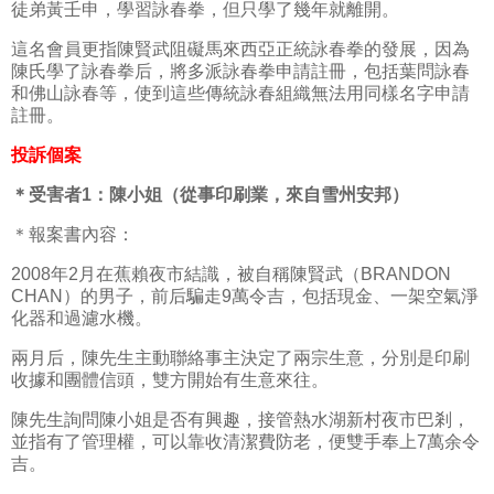
徒弟黃壬申，學習詠春拳，但只學了幾年就離開。
這名會員更指陳賢武阻礙馬來西亞正統詠春拳的發展，因為
陳氏學了詠春拳后，將多派詠春拳申請註冊，包括葉問詠春
和佛山詠春等，使到這些傳統詠春組織無法用同樣名字申請
註冊。
投訴個案
＊受害者1：陳小姐（從事印刷業，來自雪州安邦）
＊報案書內容：
2008年2月在蕉賴夜市結識，被自稱陳賢武（BRANDON
CHAN）的男子，前后騙走9萬令吉，包括現金、一架空氣淨
化器和過濾水機。
兩月后，陳先生主動聯絡事主決定了兩宗生意，分別是印刷
收據和團體信頭，雙方開始有生意來往。
陳先生詢問陳小姐是否有興趣，接管熱水湖新村夜市巴剎，
並指有了管理權，可以靠收清潔費防老，便雙手奉上7萬余令
吉。